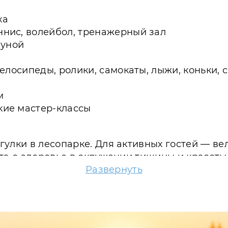
ха
нис, волейбол, тренажерный зал
ауной
елосипеды, ролики, самокаты, лыжи, коньки, 
м
кие мастер-классы
гулки в лесопарке. Для активных гостей — в
ота о здоровье в окружении тишины и красо
Развернуть
есёлые спуски на санках и ледянках, каток 
гулки по лесу, лёгкие тренировки и активные