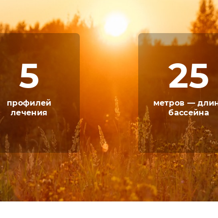
а различных категорий, таких как:
стандар
овиям проживания и вместимость, гости сана
5
25
 подошли с особым вниманием. Все блюда из
овятся исключительно из качественных и эко
и сбалансированное трёхразовое питание вкл
профилей
метров — дли
лечения
бассейна
трены различные лечебные программы, в том 
дугами различных систем организма. Перед 
 диагностику с использованием современног
 специалистов, которые подберут курс лечени
е, ведь санаторий расположен в экологическ
ождения гостей санатория на его территори
с пользой для здоровья, сторонники активног
га будет игра в боулинг, бильярд и настольн