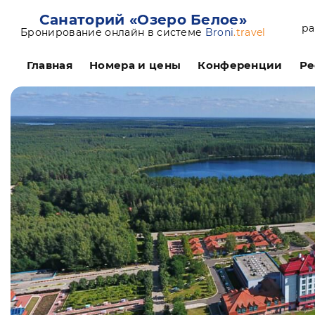
Санаторий «Озеро Белое»
ра
Бронирование онлайн в системе
Broni
.travel
Главная
Номера и цены
Конференции
Ре