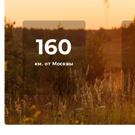
подготовиться к лету.
Номерной фонд санатория включает номер
финансовые возможности, требования к усл
выбором оптимального варианта номера.
160
К вопросу питания отдыхающих в санатории
так и назначенным врачом-диетологом, гот
особенностью является то, что правильное 
отдыхающие могут в столовой.
км. от Москвы
В медицинском центре санатория предусмо
профилактику и борьбу с хроническими не
отдыхающие смогут пройти функциональную
осмотр и получить консультацию у опытных
эффект от процедур поможет климатолечени
Для интересного и активного времяпрепров
В бассейне можно отлично провести время 
тренажерный залы, хорошим вариантом досу
радость.