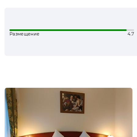
В санатории предусмотрены отличные услов
различного масштаба, таких как презентаци
территории есть киноконцертный зал, вмещ
деловых встреч и переговоров, для нагляд
Размещение
4.7
флипчарта и прочего оборудования.
Для маленьких гостей санатория, которые 
отличные варианты времяпрепровождения. Е
велосипедов, самокатов, летнего и зимнего
Одним словом, отдых в санатории не остав