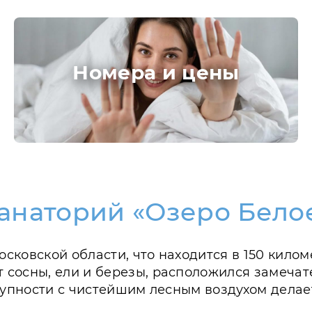
Номера и цены
анаторий «Озеро Бело
ковской области, что находится в 150 киломе
сосны, ели и березы, расположился замечат
окупности с чистейшим лесным воздухом дела