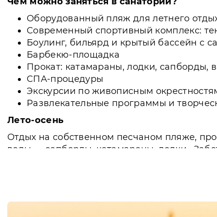
Чем можно заняться в санатории?
Оборудованный пляж для летнего отды
Современный спортивный комплекс: тен
Боулинг, бильярд и крытый бассейн с с
Барбекю-площадка
Прокат: катамараны, лодки, сапборды, в
СПА-процедуры
Экскурсии по живописным окрестностя
Развлекательные программы и творчес
Лето-осень
Отдых на собственном песчаном пляже, про
воды — сапборды, катамараны, лодки . Заб
для укрепления иммунитета.
Зима-весна
Катание на лыжах по ухоженным дорожкам, в
крытом бассейне. Лечебные процедуры, про