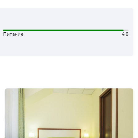
я проведения корпоративных мероприятий
 банкеты и фуршеты. Для этого на
стимостью до 80 человек. У участников
зможность аренды проектора с экраном,
Питание
4.8
и родителями, также предусмотрены
е и воспользоваться прокатом