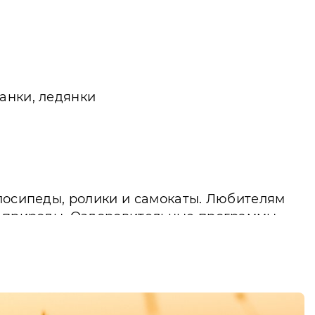
санки, ледянки
елосипеды, ролики и самокаты. Любителям
ты природы. Оздоровительные программы
для любителей коньков. Плавание в теплом
 занятия помогают зарядиться энергией и