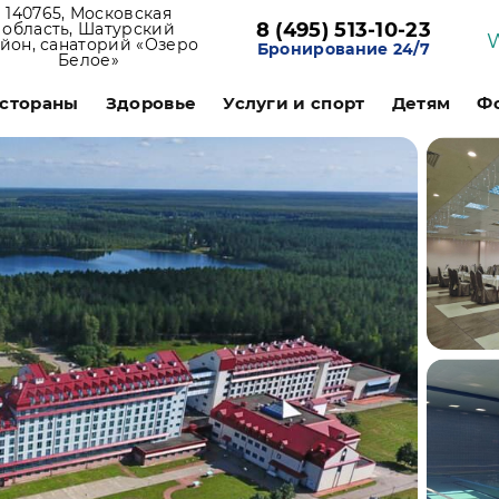
140765, Московская
8 (495) 513-10-23
область, Шатурский
йон, санаторий «Озеро
Бронирование 24/7
Белое»
стораны
Здоровье
Услуги и спорт
Детям
Ф