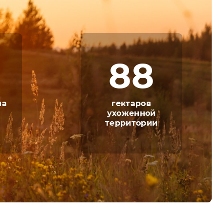
т, джуниор сюит, люкс. Сопоставив
тория без труда смогут определиться с
88
 меню, которое может быть как заказным,
логически чистых продуктов. Приятной
ючено в стоимость путевки. Питаться
на
гектаров
ухоженной
числе и для детей, которые направлены на
территории
посещением лечебных кабинетов
о диагностического оборудования, пройти
я и лечебную программу. А закрепить
и чистом районе.
и предусмотрено множество отличных мест.
о отдыха могут посещать спортивный и
ый теннис, которые снимают стресс и дарят