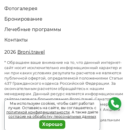
Фотогалерея
Бронирование
Лечебные программы
Контакты
2026
Broni.travel
* Обращаем ваше внимание на то, что данный интернет-
сайт носит исключительно информационный характер и
ни при каких условиях результаты расчетов не являются
публичной офертой, определяемой положениями Статьи
437 Гражданского кодекса Российской Федерации. За
окончательным расчетом обращайтесь к нашим
менеджерам. Данный ресурс является информационным
сайтом сервиса бронирования Broni.travel. Санаторий
Мы используем cookies, чтобы сайт работал
«Озеро Белое». Сайт онлайн бронирования номеров.
лучше. Оставаясь на сайте, вы соглашаетесь с
Актуальные цены, прайс-листы и наличие мест. Акции и
политикой конфиденциальности
. А также даёте
спецпредложения. Выгодное бронирование.
согласие на обработку персональных данных
Индивидуальный менеджер. Не является официальным
Хорошо
сайтом объекта размещения.